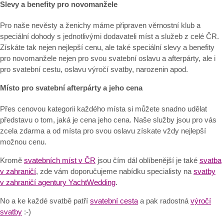
Slevy a benefity pro novomanžele
Pro naše nevěsty a ženichy máme připraven věrnostní klub a
speciální dohody s jednotlivými dodavateli míst a služeb z celé ČR.
Získáte tak nejen nejlepší cenu, ale také speciální slevy a benefity
pro novomanžele nejen pro svou svatební oslavu a afterpárty, ale i
pro svatební cestu, oslavu výročí svatby, narozenin apod.
Místo pro svatební afterpárty a jeho cena
Přes cenovou kategorii každého místa si můžete snadno udělat
představu o tom, jaká je cena jeho cena. Naše služby jsou pro vás
zcela zdarma a od místa pro svou oslavu získate vždy nejlepší
možnou cenu.
Kromě
svatebních míst v ČR
jsou čím dál oblíbenější je také
svatba
v zahraničí
, zde vám doporučujeme nabídku specialisty na
svatby
v zahraničí agentury YachtWedding
.
No a ke každé svatbě patří
svatební cesta
a pak radostná
výročí
svatby
:-)