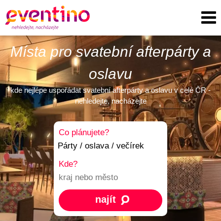
Místa pro svatební afterpárty a
oslavu
kde nejlépe uspořádat svatební afterpárty a oslavu v celé ČR -
nehledejte, nacházejte
Co plánujete?
Kde?
najít