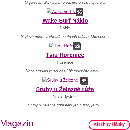
Organizaci akcí bereme vážně. U nás najdete…
$$
Wake Surf Náklo
Náklo
Stylové místo v přírodě na dosah města. Možnost…
$$
Tvrz Hořenice
Hořenice
Naše stodola je součástí historického areálu…
$$
Sruby u Železné růže
Nová Bystřice
Sruby u Železné růže není jen místo, je to…
Nejlépe hodnocené objekty
Naposledy hodnocené objekty
Magazín
všechny články