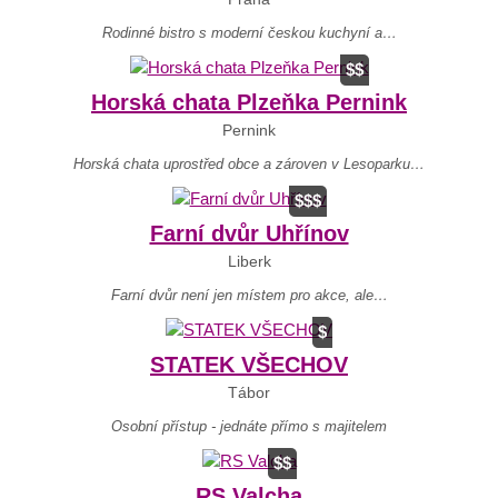
Rodinné bistro s moderní českou kuchyní a…
$$
Horská chata Plzeňka Pernink
Pernink
Horská chata uprostřed obce a zároven v Lesoparku…
$$$
Farní dvůr Uhřínov
Liberk
Farní dvůr není jen místem pro akce, ale…
$
STATEK VŠECHOV
Tábor
Osobní přístup - jednáte přímo s majitelem
$$
RS Valcha