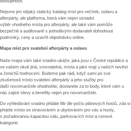
dostupnosti.
Nejsme jen nějaký statický katalog míst pro večírek, oslavu a
afterpárty, ale platforma, která vám nejen usnadní
výběr vhodného místa pro afterpárty, ale také vám pomůže
bezpečně a auditovaně s jednotlivými dodavateli dohodnout
podmínky, ceny a uzavřít objednávku online.
Mapa míst pro svatební afterpárty a oslavu
Naše mapa vám také snadno ukáže, jaká jsou v České republice a
ve vašem okolí jiná, srovnatelná, místa a jaké mají u našich nevěst
a ženichů hodnocení. Budeme pak rádi, když sami po své
zkušenosti místo svatební afterpárty a jeho služby pro
další novomanžele ohodnotíte, dostanete za to body, které vám u
nás zajistí slevy a benefity nejen pro novomanžele.
Do vyhledávání snadno přidáte filtr dle počtu plánových hostů, zda si
přejete místo se stravováním a ubytováním pro vás a hosty,
s požadovanou kapacitou sálu, parkovacích míst a cenové
kategorie.