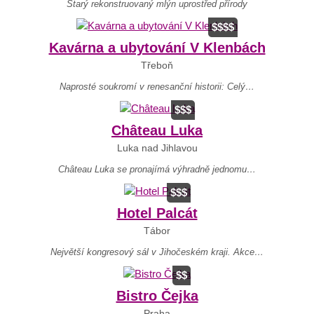
Starý rekonstruovaný mlýn uprostřed přírody
$$$$
Kavárna a ubytování V Klenbách
Třeboň
Naprosté soukromí v renesanční historii: Celý…
$$$
Château Luka
Luka nad Jihlavou
Château Luka se pronajímá výhradně jednomu…
$$$
Hotel Palcát
Tábor
Největší kongresový sál v Jihočeském kraji. Akce…
$$
Bistro Čejka
Praha