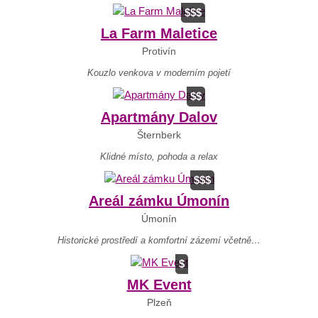
$$$
La Farm Maletice
Protivín
Kouzlo venkova v moderním pojetí
$$
Apartmány Dalov
Šternberk
Klidné místo, pohoda a relax
$$$
Areál zámku Úmonín
Úmonín
Historické prostředí a komfortní zázemí včetně…
$
MK Event
Plzeň