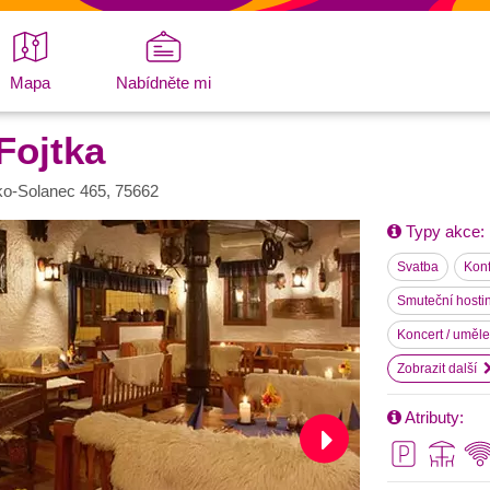
Mapa
Nabídněte mi
Fojtka
ko-Solanec 465, 75662
Typy akce:
Svatba
Kon
Smuteční hosti
Koncert / uměl
Zobrazit další
Atributy: