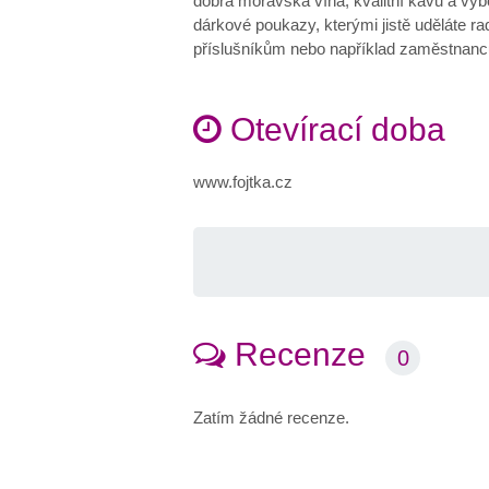
dobrá moravská vína, kvalitní kávu a vý
dárkové poukazy, kterými jistě uděláte 
příslušníkům nebo například zaměstnanc
Otevírací doba
www.fojtka.cz
Recenze
0
Zatím žádné recenze.