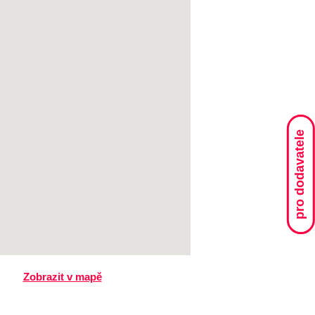
pro dodavatele
Zobrazit v mapě