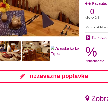
Kapacita:
0
ubytování
Možnost bloka
Parkovací
%
Nehodnoceno
nezávazná poptávka
Zobra