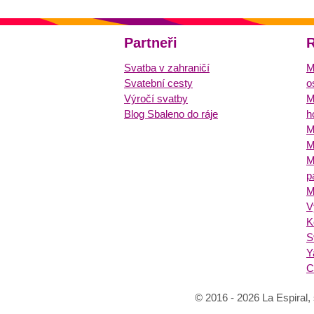
Partneři
R
Svatba v zahraničí
M
Svatební cesty
o
Výročí svatby
M
Blog Sbaleno do ráje
h
M
M
M
p
M
V
K
S
Y
C
© 2016 - 2026 La Espiral, 