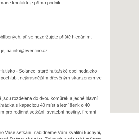
ormace kontaktuje přímo podnik
oblíbených, ať se nezdržujete příště hledáním.
jej na info@eventino.cz
 Hutisko - Solanec, staré huťařské obci nedaleko
pochlubit nejkrásnějším dřevěným skanzenem ve
rá jsou rozdělena do dvou komůrek a jedné hlavní
ahrádka s kapacitou 40 míst a letní šenk o 40
 pro rodinná setkání, svatební hostiny, firemní
o Vaše setkání, nabídneme Vám kvalitní kuchyni,