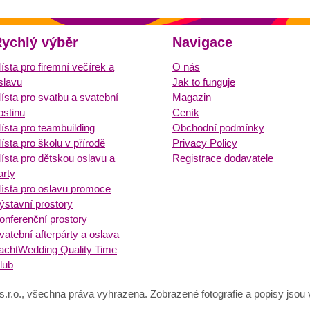
ychlý výběr
Navigace
ísta pro firemní večírek a
O nás
slavu
Jak to funguje
ísta pro svatbu a svatební
Magazin
ostinu
Ceník
ísta pro teambuilding
Obchodní podmínky
ísta pro školu v přírodě
Privacy Policy
ísta pro dětskou oslavu a
Registrace dodavatele
arty
ísta pro oslavu promoce
ýstavní prostory
onferenční prostory
vatební afterpárty a oslava
achtWedding Quality Time
lub
s.r.o., všechna práva vyhrazena. Zobrazené fotografie a popisy jsou vl