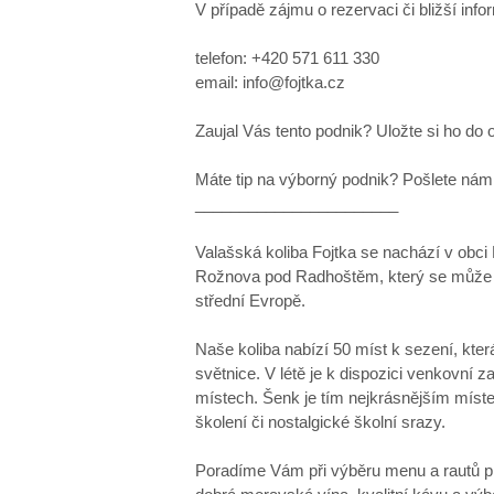
V případě zájmu o rezervaci či bližší inf
telefon: +420 571 611 330
email: info@fojtka.cz
Zaujal Vás tento podnik? Uložte si ho do 
Máte tip na výborný podnik? Pošlete nám 
_______________________
Valašská koliba Fojtka se nachází v obci
Rožnova pod Radhoštěm, který se může 
střední Evropě.
Naše koliba nabízí 50 míst k sezení, kte
světnice. V létě je k dispozici venkovní z
místech. Šenk je tím nejkrásnějším místem
školení či nostalgické školní srazy.
Poradíme Vám při výběru menu a rautů pr