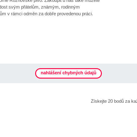
borné Rožnovské pivo. Zakoupit u nás také můžete
radost svým přátelům, známým, rodinným
ům v rámci odměn za dobře provedenou práci.
nahlášení chybných údajů
Získejte 20 bodů za ka