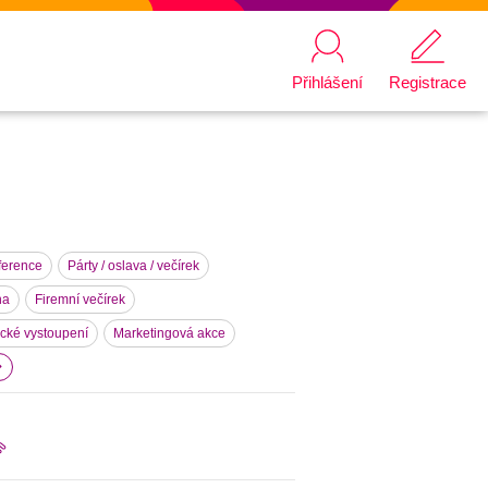
Přihlášení
Registrace
ference
Párty / oslava / večírek
na
Firemní večírek
ecké vystoupení
Marketingová akce