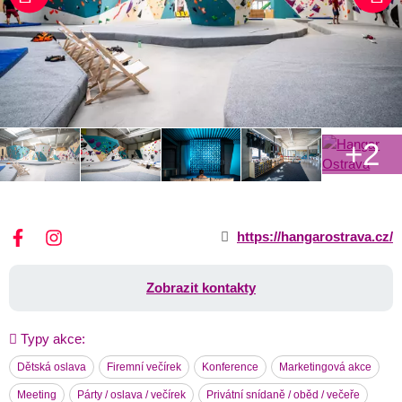
+2
https://hangarostrava.cz/
Zobrazit kontakty
Typy akce:
Dětská oslava
Firemní večírek
Konference
Marketingová akce
Meeting
Párty / oslava / večírek
Privátní snídaně / oběd / večeře