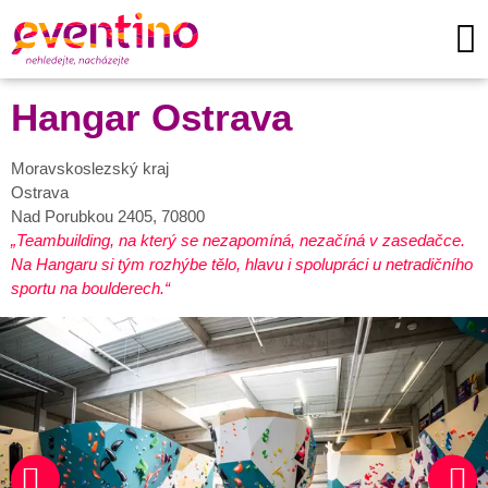
Hangar Ostrava
Moravskoslezský kraj
Ostrava
Nad Porubkou 2405, 70800
Teambuilding, na který se nezapomíná, nezačíná v zasedačce.
Na Hangaru si tým rozhýbe tělo, hlavu i spolupráci u netradičního
sportu na boulderech.