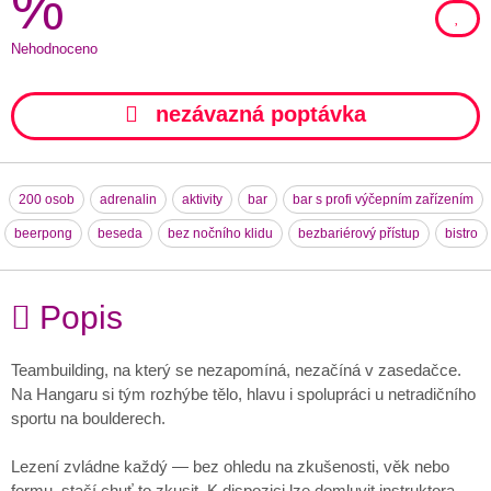
%
Nehodnoceno
nezávazná poptávka
200 osob
adrenalin
aktivity
bar
bar s profi výčepním zařízením
beerpong
beseda
bez nočního klidu
bezbariérový přístup
bistro
Popis
Teambuilding, na který se nezapomíná, nezačíná v zasedačce.
Na Hangaru si tým rozhýbe tělo, hlavu i spolupráci u netradičního
sportu na boulderech.
Lezení zvládne každý — bez ohledu na zkušenosti, věk nebo
formu, stačí chuť to zkusit. K dispozici lze domluvit instruktora,