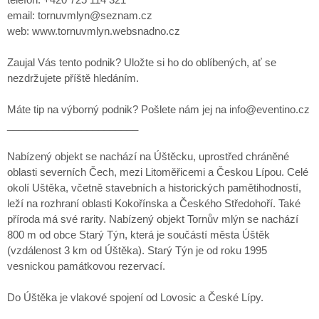
email: tornuvmlyn@seznam.cz
web: www.tornuvmlyn.websnadno.cz
Zaujal Vás tento podnik? Uložte si ho do oblíbených, ať se
nezdržujete příště hledáním.
Máte tip na výborný podnik? Pošlete nám jej na info@eventino.cz
_______________________
Nabízený objekt se nachází na Úštěcku, uprostřed chráněné
oblasti severních Čech, mezi Litoměřicemi a Českou Lípou. Celé
okolí Uštěka, včetně stavebních a historických pamětihodností,
leží na rozhraní oblasti Kokořínska a Českého Středohoří. Také
příroda má své rarity. Nabízený objekt Tornův mlýn se nachází
800 m od obce Starý Týn, která je součástí města Úštěk
(vzdálenost 3 km od Úštěka). Starý Týn je od roku 1995
vesnickou památkovou rezervací.
Do Úštěka je vlakové spojení od Lovosic a České Lípy.