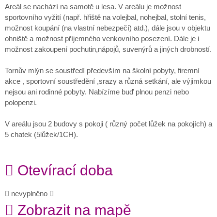
Areál se nachází na samotě u lesa. V areálu je možnost
sportovního vyžití (např. hřiště na volejbal, nohejbal, stolní tenis,
možnost koupání (na vlastní nebezpečí) atd.), dále jsou v objektu
ohniště a možnost příjemného venkovního posezení. Dále je i
možnost zakoupení pochutin,nápojů, suvenýrů a jiných drobností.
Tornův mlýn se soustředí především na školní pobyty, firemní
akce , sportovní soustředění ,srazy a různá setkání, ale výjimkou
nejsou ani rodinné pobyty. Nabízíme buď plnou penzi nebo
polopenzi.
V areálu jsou 2 budovy s pokoji ( různý počet lůžek na pokojích) a
5 chatek (5lůžek/1CH).
Otevírací doba
nevyplněno
Zobrazit na mapě