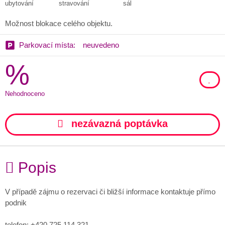
ubytování
stravování
sál
Možnost blokace celého objektu.
Parkovací místa:
neuvedeno
%
Nehodnoceno
nezávazná poptávka
Popis
V případě zájmu o rezervaci či bližší informace kontaktuje přímo
podnik
telefon: +420 725 114 321