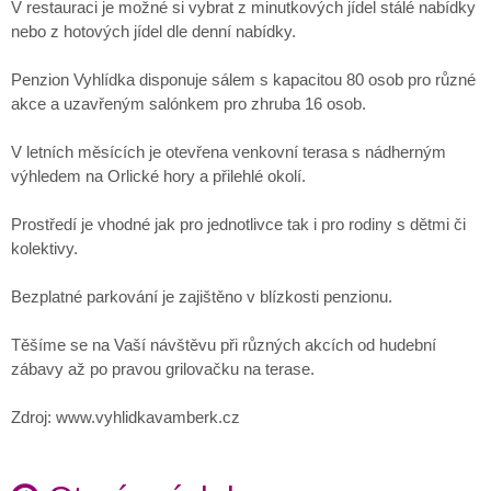
V restauraci je možné si vybrat z minutkových jídel stálé nabídky
nebo z hotových jídel dle denní nabídky.
Penzion Vyhlídka disponuje sálem s kapacitou 80 osob pro různé
akce a uzavřeným salónkem pro zhruba 16 osob.
V letních měsících je otevřena venkovní terasa s nádherným
výhledem na Orlické hory a přilehlé okolí.
Prostředí je vhodné jak pro jednotlivce tak i pro rodiny s dětmi či
kolektivy.
Bezplatné parkování je zajištěno v blízkosti penzionu.
Těšíme se na Vaší návštěvu při různých akcích od hudební
zábavy až po pravou grilovačku na terase.
Zdroj: www.vyhlidkavamberk.cz