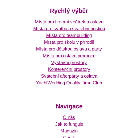
Rychlý výběr
Místa pro firemní večírek a oslavu
Místa pro svatbu a svatební hostinu
Místa pro teambuilding
Místa pro školu v přírodě
Místa pro dětskou oslavu a party
Místa pro oslavu promoce
Výstavní prostory
Konferenční prostory
Svatební afterpárty a oslava
YachtWedding Quality Time Club
Navigace
O nás
Jak to funguje
Magazin
Ceník