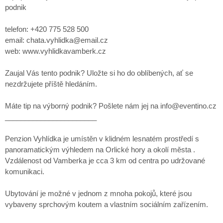
podnik
telefon: +420 775 528 500
email: chata.vyhlidka@email.cz
web: www.vyhlidkavamberk.cz
Zaujal Vás tento podnik? Uložte si ho do oblíbených, ať se
nezdržujete příště hledáním.
Máte tip na výborný podnik? Pošlete nám jej na info@eventino.cz
_______________________
Penzion Vyhlídka je umístěn v klidném lesnatém prostředí s
panoramatickým výhledem na Orlické hory a okolí města .
Vzdálenost od Vamberka je cca 3 km od centra po udržované
komunikaci.
Ubytování je možné v jednom z mnoha pokojů, které jsou
vybaveny sprchovým koutem a vlastním sociálním zařízením.