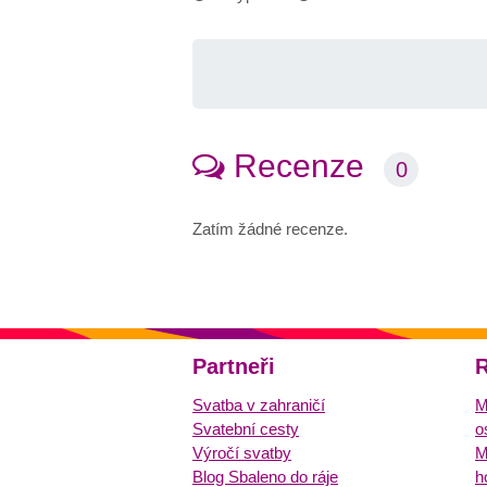
Recenze
0
Zatím žádné recenze.
Partneři
R
Svatba v zahraničí
M
Svatební cesty
o
Výročí svatby
M
Blog Sbaleno do ráje
h