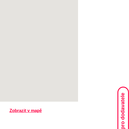
pro dodavatele
Zobrazit v mapě