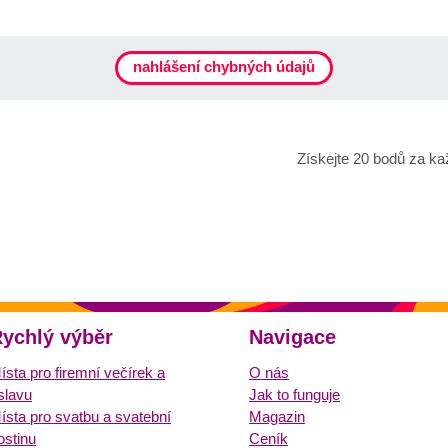
nahlášení chybných údajů
Získejte 20 bodů za ka
ychlý výběr
Navigace
ísta pro firemní večírek a
O nás
slavu
Jak to funguje
ísta pro svatbu a svatební
Magazin
ostinu
Ceník