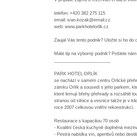
telefon: +420 382 275 115
email: ivan.kozak@email.cz
web: www.parkhotelorlik.cz
Zaujal Vás tento podnik? Uložte si ho do 
Máte tip na výborný podnik? Pošlete nám 
_______________________
PARK HOTEL ORLÍK
se nachází v samém centru Orlické přehr
zámku Orlík a sousedí s jeho parkem, kte
které lemují břehy přehrady a rozsáhlé lou
stranou od silnice a vesnice takže je v k
roce 2007 celkovou vnitřní rekonstrukcí.
Restaurace s kapacitou 70 osob
- Kvalitní česká kuchyně doplněná mezin
- Pestrá nabídka vín, aperitivů nebo destil