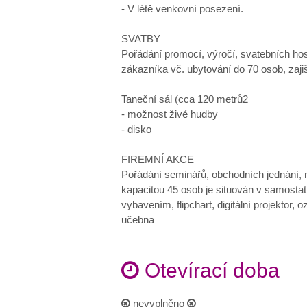
- V létě venkovní posezení.
SVATBY
Pořádání promocí, výročí, svatebních host
zákazníka vč. ubytování do 70 osob, zaji
Taneční sál (cca 120 metrů2
- možnost živé hudby
- disko
FIREMNÍ AKCE
Pořádání seminářů, obchodních jednání, m
kapacitou 45 osob je situován v samosta
vybavením, flipchart, digitální projektor, o
učebna
Otevírací doba
nevyplněno