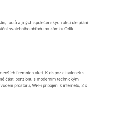
in, rautů a jiných společenských akcí dle přání
štění svatebního obřadu na zámku Orlík.
enších firemních akcí. K dispozici salonek s
tné části penzionu s moderním technickým
zvučení prostoru, Wi-Fi připojení k internetu, 2 x