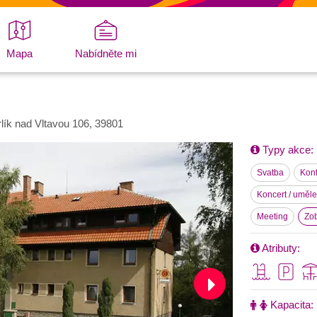
Mapa
Nabídněte mi
lík nad Vltavou 106, 39801
Typy akce:
Svatba
Kon
Koncert / uměl
Meeting
Zob
Atributy:
Kapacita: