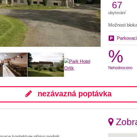
67
ubytování
Možnost bloka
Parkovací
%
Nehodnoceno
nezávazná poptávka
Zobra
ormace kontaktuje přímo podnik