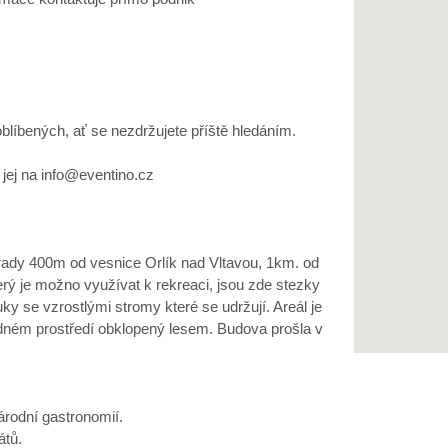
oblíbených, ať se nezdržujete příště hledáním.
jej na info@eventino.cz
ady 400m od vesnice Orlík nad Vltavou, 1km. od
rý je možno využívat k rekreaci, jsou zde stezky
ky se vzrostlými stromy které se udržují. Areál je
lidném prostředí obklopený lesem. Budova prošla v
árodní gastronomií.
átů.