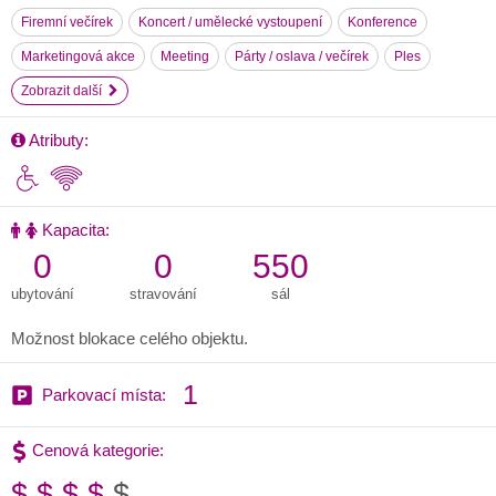
Firemní večírek
Koncert / umělecké vystoupení
Konference
Marketingová akce
Meeting
Párty / oslava / večírek
Ples
Zobrazit další
Atributy:
Kapacita:
0
0
550
ubytování
stravování
sál
Možnost blokace celého objektu.
1
Parkovací místa:
Cenová kategorie:
$
$
$
$
$