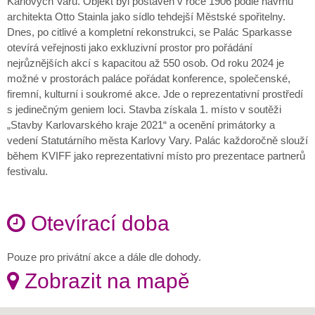
Karlových Varů. Objekt byl postaven v roce 1906 podle návrhu
architekta Otto Stainla jako sídlo tehdejší Městské spořitelny.
Dnes, po citlivé a kompletní rekonstrukci, se Palác Sparkasse
otevírá veřejnosti jako exkluzivní prostor pro pořádání
nejrůznějších akcí s kapacitou až 550 osob. Od roku 2024 je
možné v prostorách paláce pořádat konference, společenské,
firemní, kulturní i soukromé akce. Jde o reprezentativní prostředí
s jedinečným geniem loci. Stavba získala 1. místo v soutěži
„Stavby Karlovarského kraje 2021“ a ocenění primátorky a
vedení Statutárního města Karlovy Vary. Palác každoročně slouží
během KVIFF jako reprezentativní místo pro prezentace partnerů
festivalu.
Otevírací doba
Pouze pro privátní akce a dále dle dohody.
Zobrazit na mapě