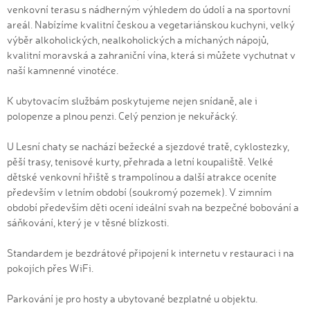
venkovní terasu s nádherným výhledem do údolí a na sportovní
areál. Nabízíme kvalitní českou a vegetariánskou kuchyni, velký
výběr alkoholických, nealkoholických a míchaných nápojů,
kvalitní moravská a zahraniční vína, která si můžete vychutnat v
naší kamnenné vinotéce.
K ubytovacím službám poskytujeme nejen snídaně, ale i
polopenze a plnou penzi. Celý penzion je nekuřácký.
U Lesní chaty se nachází bežecké a sjezdové tratě, cyklostezky,
pěší trasy, tenisové kurty, přehrada a letní koupaliště. Velké
dětské venkovní hřiště s trampolínou a další atrakce oceníte
především v letním období (soukromý pozemek). V zimním
období především děti ocení ideální svah na bezpečné bobování a
sáňkování, který je v těsné blízkosti.
Standardem je bezdrátové připojení k internetu v restauraci i na
pokojích přes WiFi.
Parkování je pro hosty a ubytované bezplatné u objektu.