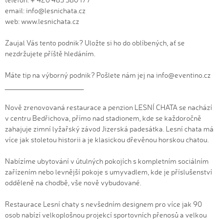
email: info@lesnichata.cz
web: www.lesnichata.cz
Zaujal Vás tento podnik? Uložte si ho do oblíbených, ať se
nezdržujete příště hledáním.
Máte tip na výborný podnik? Pošlete nám jej na info@eventino.cz
_______________________
Nově zrenovovaná restaurace a penzion LESNÍ CHATA se nachází
v centru Bedřichova, přímo nad stadionem, kde se každoročně
zahajuje zimní lyžařský závod Jizerská padesátka. Lesní chata má
více jak stoletou historii a je klasickou dřevěnou horskou chatou.
Nabízíme ubytování v útulných pokojích s kompletním sociálním
zařízením nebo levnější pokoje s umyvadlem, kde je příslušenství
odděleně na chodbě, vše nově vybudované.
Restaurace Lesní chaty s nevšedním designem pro více jak 90
osob nabízí velkoplošnou projekcí sportovních přenosů a velkou