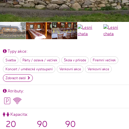
Typy akce:
Svatba
Párty / oslava / večírek
Škola v přírode
Firemní večírek
Koncert / umělecké vystoupení
Venkovní akce
Venkovní akce
Zobrazit další
Atributy:
Kapacita:
20
90
90