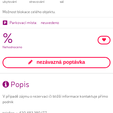
ubytování
stravování
sál
Možnost blokace celého objektu.
Parkovací místa:
neuvedeno
%
Nehodnoceno
nezávazná poptávka
Popis
V případě zájmu o rezervaci či bližší informace kontaktuje přímo
podnik
telefon: + 420 483 380 177