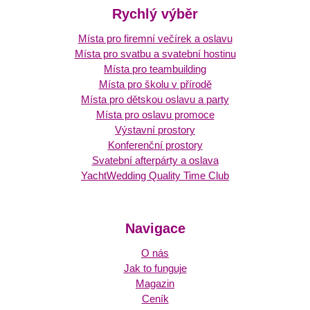
Rychlý výběr
Místa pro firemní večírek a oslavu
Místa pro svatbu a svatební hostinu
Místa pro teambuilding
Místa pro školu v přírodě
Místa pro dětskou oslavu a party
Místa pro oslavu promoce
Výstavní prostory
Konferenční prostory
Svatební afterpárty a oslava
YachtWedding Quality Time Club
Navigace
O nás
Jak to funguje
Magazin
Ceník