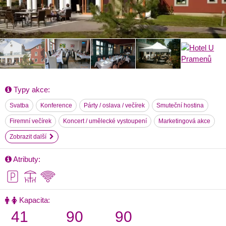
Typy akce:
Svatba
Konference
Párty / oslava / večírek
Smuteční hostina
Firemní večírek
Koncert / umělecké vystoupení
Marketingová akce
Zobrazit další
Atributy:
Kapacita:
41
90
90