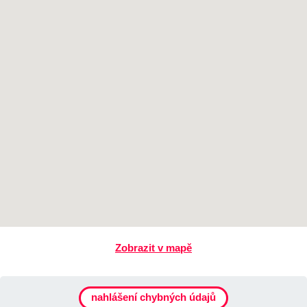
Zobrazit v mapě
nahlášení chybných údajů