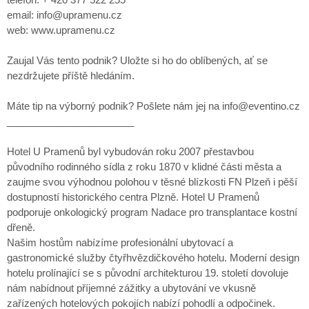
email: info@upramenu.cz
web: www.upramenu.cz
Zaujal Vás tento podnik? Uložte si ho do oblíbených, ať se
nezdržujete příště hledáním.
Máte tip na výborný podnik? Pošlete nám jej na info@eventino.cz
_______________________
Hotel U Pramenů byl vybudován roku 2007 přestavbou
původního rodinného sídla z roku 1870 v klidné části města a
zaujme svou výhodnou polohou v těsné blízkosti FN Plzeň i pěší
dostupností historického centra Plzně. Hotel U Pramenů
podporuje onkologický program Nadace pro transplantace kostní
dřeně.
Našim hostům nabízíme profesionální ubytovací a
gastronomické služby čtyřhvězdičkového hotelu. Moderní design
hotelu prolínající se s původní architekturou 19. století dovoluje
nám nabídnout příjemné zážitky a ubytování ve vkusně
zařízených hotelových pokojích nabízí pohodlí a odpočinek.