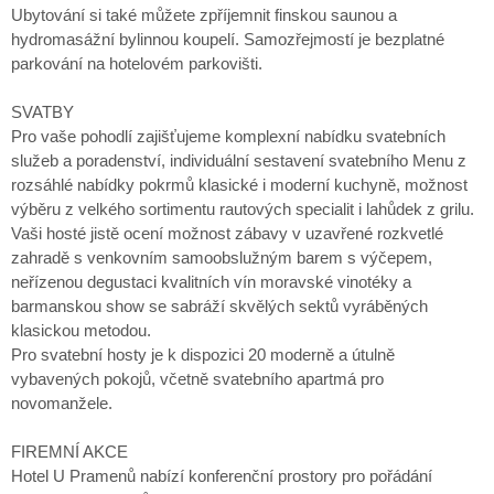
Ubytování si také můžete zpříjemnit finskou saunou a
hydromasážní bylinnou koupelí. Samozřejmostí je bezplatné
parkování na hotelovém parkovišti.
SVATBY
Pro vaše pohodlí zajišťujeme komplexní nabídku svatebních
služeb a poradenství, individuální sestavení svatebního Menu z
rozsáhlé nabídky pokrmů klasické i moderní kuchyně, možnost
výběru z velkého sortimentu rautových specialit i lahůdek z grilu.
Vaši hosté jistě ocení možnost zábavy v uzavřené rozkvetlé
zahradě s venkovním samoobslužným barem s výčepem,
neřízenou degustaci kvalitních vín moravské vinotéky a
barmanskou show se sabráží skvělých sektů vyráběných
klasickou metodou.
Pro svatební hosty je k dispozici 20 moderně a útulně
vybavených pokojů, včetně svatebního apartmá pro
novomanžele.
FIREMNÍ AKCE
Hotel U Pramenů nabízí konferenční prostory pro pořádání