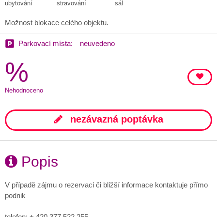
ubytování
stravování
sál
Možnost blokace celého objektu.
Parkovací místa:
neuvedeno
%
Nehodnoceno
nezávazná poptávka
Popis
V případě zájmu o rezervaci či bližší informace kontaktuje přímo
podnik
telefon: + 420 377 522 255