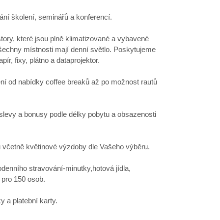
ání školení, seminářů a konferencí.
tory, které jsou plně klimatizované a vybavené
šechny místnosti mají denní světlo. Poskytujeme
ír, fixy, plátno a dataprojektor.
ení od nabídky coffee breaků až po možnost rautů
levy a bonusy podle délky pobytu a obsazenosti
u včetně květinové výzdoby dle Vašeho výběru.
denního stravování-minutky,hotová jídla,
e pro 150 osob.
y a platební karty.