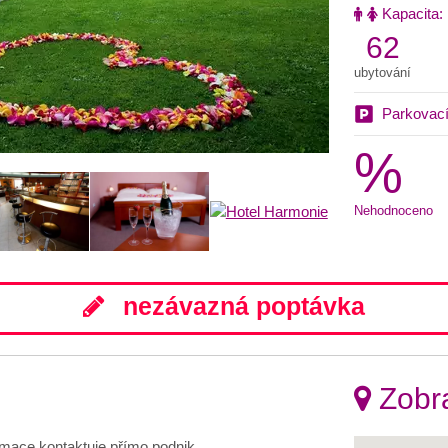
Kapacita:
62
ubytování
Parkovací
%
Nehodnoceno
nezávazná poptávka
Zobra
ormace kontaktuje přímo podnik