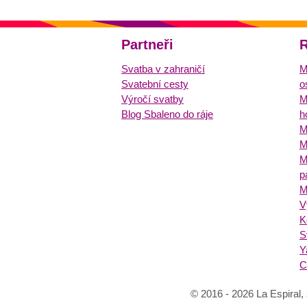
Partneři
R
Svatba v zahraničí
M
Svatební cesty
o
Výročí svatby
M
Blog Sbaleno do ráje
h
M
M
M
p
M
V
K
S
Y
C
© 2016 - 2026 La Espiral, 