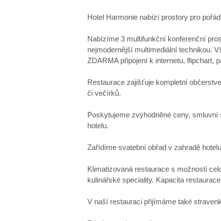
Hotel Harmonie nabízí prostory pro pořád
Nabízíme 3 multifunkční konferenční pros
nejmodernější multimediální technikou. V
ZDARMA připojení k internetu, flipchart, pap
Restaurace zajišťuje kompletní občerstv
či večírků.
Poskytujeme zvýhodněné ceny, smluvní s
hotelu.
Zařídíme svatební obřad v zahradě hotel
Klimatizovaná restaurace s možností celo
kulinářské speciality. Kapacita restaurac
V naší restauraci přijímáme také stravenk