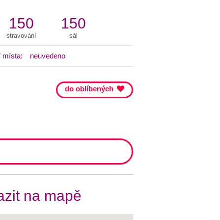
150
150
stravování
sál
 místa:
neuvedeno
do oblíbených
zit na mapě