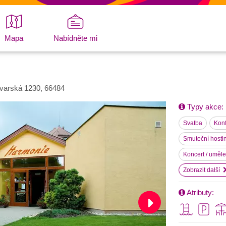
Mapa
Nabídněte mi
varská 1230, 66484
Typy akce:
Svatba
Kon
Smuteční hosti
Koncert / uměl
Zobrazit další
Atributy: