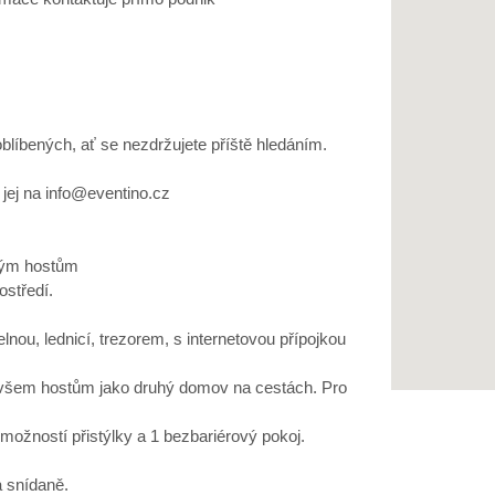
oblíbených, ať se nezdržujete příště hledáním.
jej na info@eventino.cz
vým hostům
ostředí.
nou, lednicí, trezorem, s internetovou přípojkou
 všem hostům jako druhý domov na cestách. Pro
ožností přistýlky a 1 bezbariérový pokoj.
a snídaně.