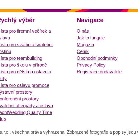
ychlý výběr
Navigace
ísta pro firemní večírek a
O nás
slavu
Jak to funguje
ísta pro svatbu a svatební
Magazin
ostinu
Ceník
ísta pro teambuilding
Obchodní podmínky
ísta pro školu v přírodě
Privacy Policy
ísta pro dětskou oslavu a
Registrace dodavatele
arty
ísta pro oslavu promoce
ýstavní prostory
onferenční prostory
vatební afterpárty a oslava
achtWedding Quality Time
lub
s.r.o., všechna práva vyhrazena. Zobrazené fotografie a popisy jsou vl