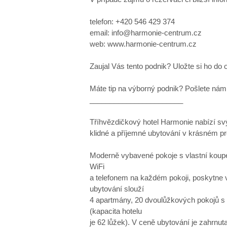
telefon: +420 546 429 374
email: info@harmonie-centrum.cz
web: www.harmonie-centrum.cz
Zaujal Vás tento podnik? Uložte si ho do 
Máte tip na výborný podnik? Pošlete nám 
_______________________
Tříhvězdičkový hotel Harmonie nabízí s
klidné a příjemné ubytování v krásném pr
Moderně vybavené pokoje s vlastní koupel
WiFi
a telefonem na každém pokoji, poskytne
ubytování slouží
4 apartmány, 20 dvoulůžkových pokojů s m
(kapacita hotelu
je 62 lůžek). V ceně ubytování je zahrnut