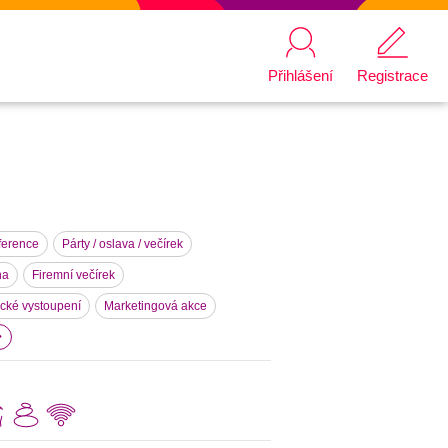
Přihlášení
Registrace
ference
Párty / oslava / večírek
na
Firemní večírek
ecké vystoupení
Marketingová akce