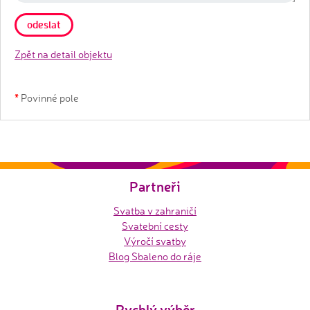
Zpět na detail objektu
*
Povinné pole
Partneři
Svatba v zahraničí
Svatební cesty
Výročí svatby
Blog Sbaleno do ráje
Rychlý výběr