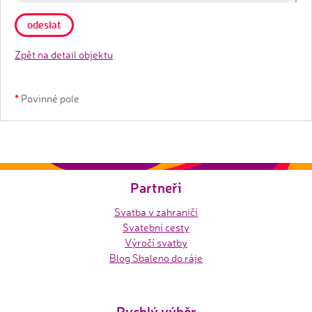
Zpět na detail objektu
*
Povinné pole
Partneři
Svatba v zahraničí
Svatební cesty
Výročí svatby
Blog Sbaleno do ráje
Rychlý výběr