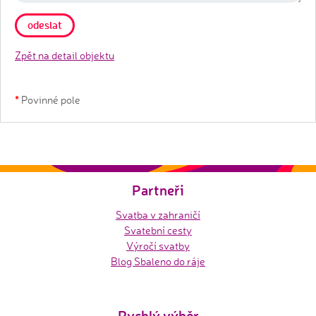
Zpět na detail objektu
*
Povinné pole
Partneři
Svatba v zahraničí
Svatební cesty
Výročí svatby
Blog Sbaleno do ráje
Rychlý výběr